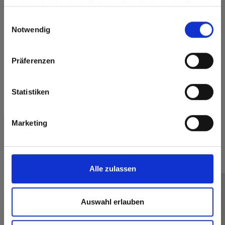
haben oder die sie im Rahmen Ihrer Nutzung der Dienste
Go to the Fundermax North America website directly from
gesammelt haben.
Einwilligungsauswahl
here or discover what Fundermax offers in Europe and the
Notwendig
rest of the world!
Click here to go to the Fundermax North America
Präferenzen
Website
Europe / Rest of the World
Statistiken
Max Compact Exterior
Max Compact Exterior 0427 Skyline
Marketing
Meer referenties
Keuken
SK
Alle zulassen
Infinity
Kolos
Auswahl erlauben