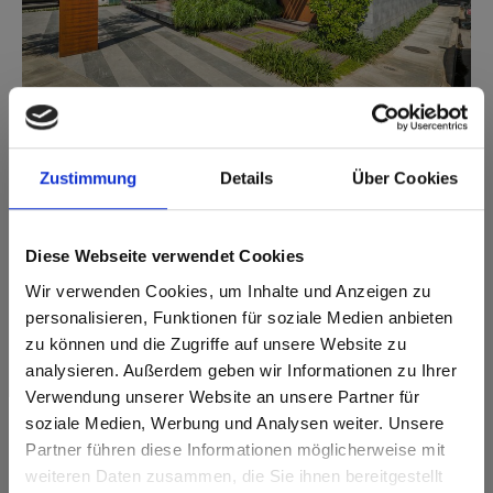
1
/
2
Zustimmung
Details
Über Cookies
Gebruikte producten
Diese Webseite verwendet Cookies
Wir verwenden Cookies, um Inhalte und Anzeigen zu
personalisieren, Funktionen für soziale Medien anbieten
zu können und die Zugriffe auf unsere Website zu
analysieren. Außerdem geben wir Informationen zu Ihrer
Verwendung unserer Website an unsere Partner für
soziale Medien, Werbung und Analysen weiter. Unsere
Partner führen diese Informationen möglicherweise mit
Are you based in the Verenigde
sr.modal is not closeable
weiteren Daten zusammen, die Sie ihnen bereitgestellt
Staten?