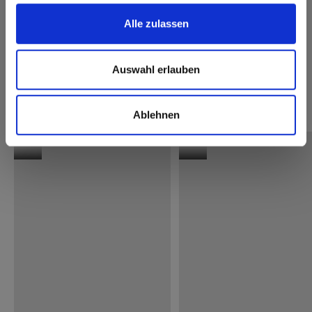
Alle zulassen
Max Compact Interior
Max Compact Interior Black core 0080 Black
Auswahl erlauben
Meer referenties
Keuken
SK
Ablehnen
Infinity
Kolos