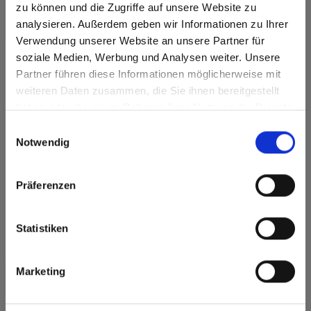
zu können und die Zugriffe auf unsere Website zu
Max Compact Interior
analysieren. Außerdem geben wir Informationen zu Ihrer
Max Compact Interior Black core 0080 Black
Verwendung unserer Website an unsere Partner für
soziale Medien, Werbung und Analysen weiter. Unsere
Partner führen diese Informationen möglicherweise mit
Are you based in the Verenigde
sr.modal is not closeable
weiteren Daten zusammen, die Sie ihnen bereitgestellt
Staten?
haben oder die sie im Rahmen Ihrer Nutzung der Dienste
Go to the Fundermax North America website directly from
gesammelt haben.
Einwilligungsauswahl
here or discover what Fundermax offers in Europe and the
Notwendig
rest of the world!
Click here to go to the Fundermax North America
Präferenzen
Website
Europe / Rest of the World
Statistiken
Marketing