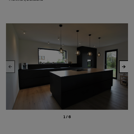
1
/
6