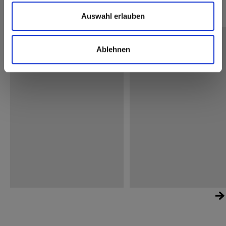
Meer referenties
Keuken
SK
Auswahl erlauben
Infinity
Kolos
Ablehnen