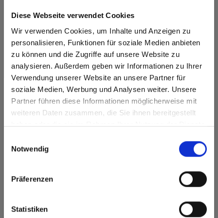
Diese Webseite verwendet Cookies
Wir verwenden Cookies, um Inhalte und Anzeigen zu
personalisieren, Funktionen für soziale Medien anbieten
zu können und die Zugriffe auf unsere Website zu
analysieren. Außerdem geben wir Informationen zu Ihrer
Verwendung unserer Website an unsere Partner für
soziale Medien, Werbung und Analysen weiter. Unsere
Partner führen diese Informationen möglicherweise mit
Are you based in the Verenigde
sr.modal is not closeable
weiteren Daten zusammen, die Sie ihnen bereitgestellt
Max Compact Exterior
Staten?
Max Compact Exterior 5171 Polar Oak
haben oder die sie im Rahmen Ihrer Nutzung der Dienste
Go to the Fundermax North America website directly from
gesammelt haben.
Einwilligungsauswahl
here or discover what Fundermax offers in Europe and the
Notwendig
rest of the world!
Click here to go to the Fundermax North America
Präferenzen
Website
Europe / Rest of the World
Statistiken