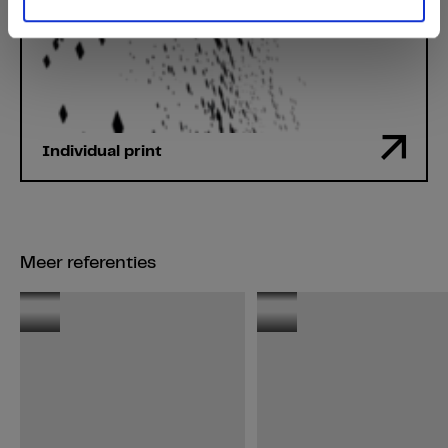
Individual print
Meer referenties
Keuken
SK
Infinity
Kolos