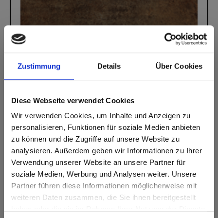
Zustimmung
Details
Über Cookies
Max Compact Exterior
Max Compact Exterior 0794 Patina Bronze
Diese Webseite verwendet Cookies
Wir verwenden Cookies, um Inhalte und Anzeigen zu
personalisieren, Funktionen für soziale Medien anbieten
zu können und die Zugriffe auf unsere Website zu
analysieren. Außerdem geben wir Informationen zu Ihrer
Verwendung unserer Website an unsere Partner für
soziale Medien, Werbung und Analysen weiter. Unsere
Partner führen diese Informationen möglicherweise mit
Are you based in the Verenigde
sr.modal is not closeable
weiteren Daten zusammen, die Sie ihnen bereitgestellt
Staten?
haben oder die sie im Rahmen Ihrer Nutzung der Dienste
Go to the Fundermax North America website directly from