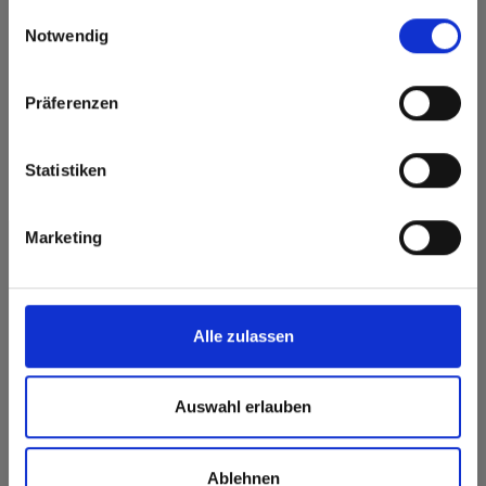
gesammelt haben.
Einwilligungsauswahl
here or discover what Fundermax offers in Europe and the
Notwendig
rest of the world!
Click here to go to the Fundermax North America
Präferenzen
Website
Europe / Rest of the World
Max Compact Exterior
Statistiken
Max Compact Exterior 0426 Loft
Marketing
Alle zulassen
Auswahl erlauben
Ablehnen