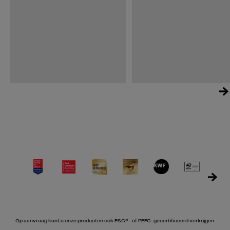
Op aanvraag kunt u onze producten ook FSC®- of PEFC-gecertificeerd verkrijgen.