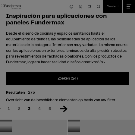
Table Of Content
Zoeken
Inspiración para aplicaciones con paneles Fundermax
sr.skip-to.main-content
sr.skip-to.table-of-contents
sr.skip-to.main-navigation
Contact
nav.cart.item.count
Inspiración para aplicaciones con
reference-grid-container.area-will-be-reloaded-after-input-changed
paneles Fundermax
Desde el diseño de cocinas y espacios sanitarios hasta el
equipamiento de tiendas, las posibilidades de aplicación de los
materiales de la categoría Interior son muy variadas. Lo mismo ocurre
con las aplicaciones en exteriores: laminados de alta presión robustos
para revestimientos de fachadas o balcones. Con los productos de
Fundermax, logrará hacer realidad diseños creativos.\/p>
Exterior
Zoeken (24)
Frankrijk
Thermische
renovatie
Resultaten
275
van de
Exterior
Overzicht van de beschikbare elementen op basis van uw filter
Frankrijk
schoolgroep
1
2
3
4
5
Bouw van
Joseph
vakantiewoningen
Faramin