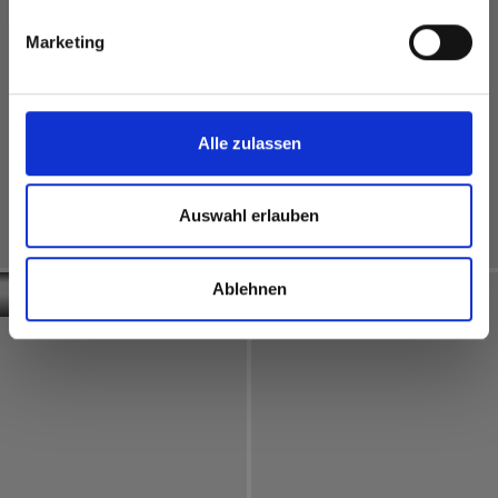
Marketing
Alle zulassen
Interior
Zwitserland
Auswahl erlauben
Familie- en
Exterior
Duitsland
recreatiezwembad
Modulwoning
Egelsee
Ablehnen
Exterior