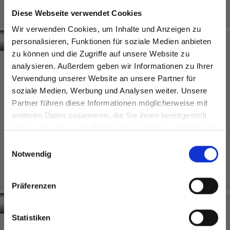
van Interco-
van de Le-
Diese Webseite verwendet Cookies
Normandie Sud-
Trait-
Eure
school
Wir verwenden Cookies, um Inhalte und Anzeigen zu
personalisieren, Funktionen für soziale Medien anbieten
zu können und die Zugriffe auf unsere Website zu
analysieren. Außerdem geben wir Informationen zu Ihrer
Verwendung unserer Website an unsere Partner für
soziale Medien, Werbung und Analysen weiter. Unsere
Partner führen diese Informationen möglicherweise mit
Are you based in the Verenigde
sr.modal is not closeable
weiteren Daten zusammen, die Sie ihnen bereitgestellt
Staten?
haben oder die sie im Rahmen Ihrer Nutzung der Dienste
Go to the Fundermax North America website directly from
Interior
gesammelt haben.
Einwilligungsauswahl
here or discover what Fundermax offers in Europe and the
Zwitserland
Notwendig
rest of the world!
Garderobe en
Interior
inbouwkasten
Duitsland
in school
Natuurcamping
Click here to go to the Fundermax North America
Präferenzen
Obbürgen
Langenwald
Website
Europe / Rest of the World
Statistiken