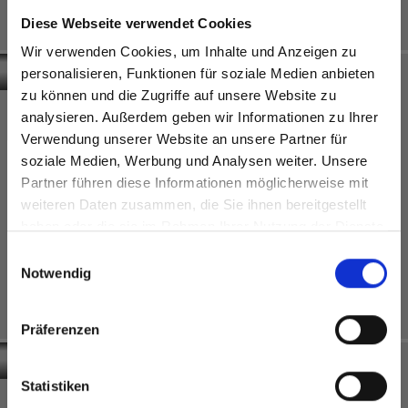
Frankrijk
Oostenrijk
Diese Webseite verwendet Cookies
Tandartspraktijk en
Wooncomplex
gezondheidscentrum
Donaublick
Wir verwenden Cookies, um Inhalte und Anzeigen zu
personalisieren, Funktionen für soziale Medien anbieten
zu können und die Zugriffe auf unsere Website zu
analysieren. Außerdem geben wir Informationen zu Ihrer
Verwendung unserer Website an unsere Partner für
soziale Medien, Werbung und Analysen weiter. Unsere
Partner führen diese Informationen möglicherweise mit
Are you based in the Verenigde
sr.modal is not closeable
weiteren Daten zusammen, die Sie ihnen bereitgestellt
Staten?
haben oder die sie im Rahmen Ihrer Nutzung der Dienste
Go to the Fundermax North America website directly from
gesammelt haben.
Einwilligungsauswahl
here or discover what Fundermax offers in Europe and the
Notwendig
rest of the world!
Exterior
Oostenrijk
Interior
Oostenrijk
Bureelgebouw
Click here to go to the Fundermax North America
Präferenzen
Wastafel
Fixing Group
Website
Europe / Rest of the World
Statistiken