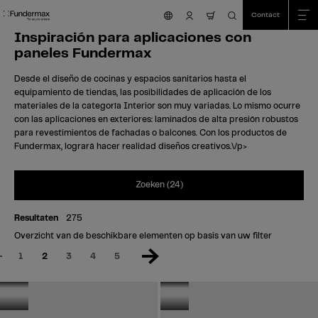
Table Of Content
Zoeken
Inspiración para aplicaciones con paneles Fundermax
sr.skip-to.main-content
sr.skip-to.table-of-contents
sr.skip-to.main-navigation
Contact
nav.cart.item.count
Inspiración para aplicaciones con
reference-grid-container.area-will-be-reloaded-after-input-changed
paneles Fundermax
Desde el diseño de cocinas y espacios sanitarios hasta el
equipamiento de tiendas, las posibilidades de aplicación de los
materiales de la categoría Interior son muy variadas. Lo mismo ocurre
con las aplicaciones en exteriores: laminados de alta presión robustos
para revestimientos de fachadas o balcones. Con los productos de
Fundermax, logrará hacer realidad diseños creativos.\/p>
Zoeken (24)
Resultaten
275
Exterior
Interior
Overzicht van de beschikbare elementen op basis van uw filter
Oostenrijk
Oostenrijk
1
2
3
4
5
Vakantiehuis
Kinderzwemwereld
in St. Urban
Zillertal