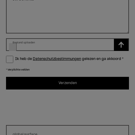
Bestand uploaden
Ik heb de
Datenschutzbestimmungen
gelezen en ga akkoord
*
* Verplichte velden
Verzenden
global.surface