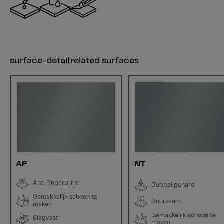
surface-detail.related surfaces
AP
NT
Anti Fingerprint
Dubbel gehard
Gemakkelijk schoon te
Duurzaam
maken
Gemakkelijk schoon te
Slagvast
maken