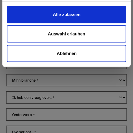
Land
*
Alle zulassen
Straat & huisnummer
*
Auswahl erlauben
Postcode
*
Ablehnen
form.city
*
Mihn branche
*
Ik heb een vraag over...
*
Onderwerp
*
Uw bericht...
*