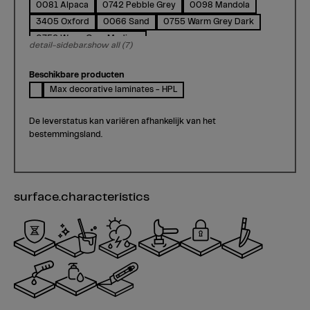
0081 Alpaca
0742 Pebble Grey
0098 Mandola
3405 Oxford
0066 Sand
0755 Warm Grey Dark
0756 Warm Grey Medium
detail-sidebar.show all (7)
Beschikbare producten
Max decorative laminates - HPL
De leverstatus kan variëren afhankelijk van het
bestemmingsland.
surface.characteristics