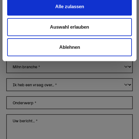
Alle zulassen
Straat & huisnummer
*
Auswahl erlauben
Postcode
*
Ablehnen
form.city
*
Mihn branche
*
Ik heb een vraag over...
*
Onderwerp
*
Uw bericht...
*