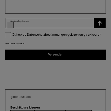
Bestand uploaden
Ik heb de
Datenschutzbestimmungen
gelezen en ga akkoord
*
* Verplichte velden
Verzenden
global.surface
Beschikbare kleuren