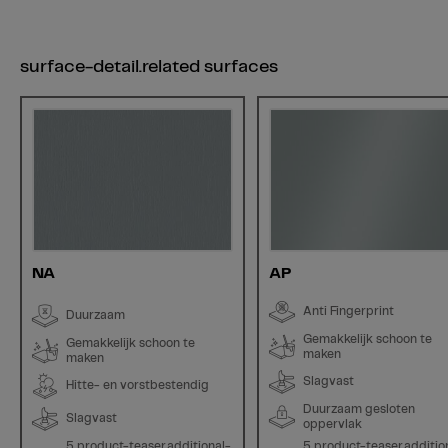
surface-detail.related surfaces
NA
AP
Anti Fingerprint
Duurzaam
Gemakkelijk schoon te
Gemakkelijk schoon te
maken
maken
Slagvast
Hitte- en vorstbestendig
Duurzaam gesloten
Slagvast
oppervlak
5 product-teaser.additional-
5 product-teaser.additio